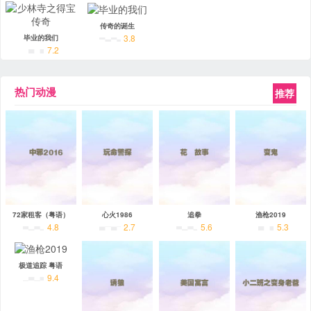
传奇的诞生
3.8
毕业的我们
7.2
热门动漫
推荐
72家租客（粤语）
心火1986
追拳
渔枪2019
4.8
2.7
5.6
5.3
极道追踪 粤语
9.4