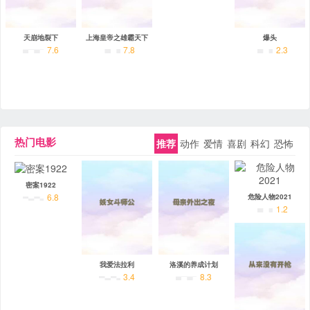
天崩地裂下
上海皇帝之雄霸天下
爆头
7.6
7.8
2.3
热门电影
推荐
动作
爱情
喜剧
科幻
恐怖
密案1922
6.8
危险人物2021
1.2
我爱法拉利
洛溪的养成计划
3.4
8.3