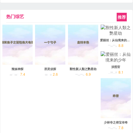
热门综艺
推荐
爱丽丝：从仙境来的少年
8.8
洪熙官
辣妹神探
邪灵侦探
獸性新人類之艷星劫
8.1
7.4
2.6
6.9
少林寺之得宝传奇
7.8