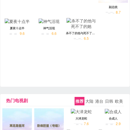
副总统
8.7
夏夜十点半
神气活现
9.6
6.6
杀不了的他与死不了的她
6.5
热门电视剧
推荐
大陆
港台
日韩
欧美
大泽龙蛇
合成人
7.6
2.9