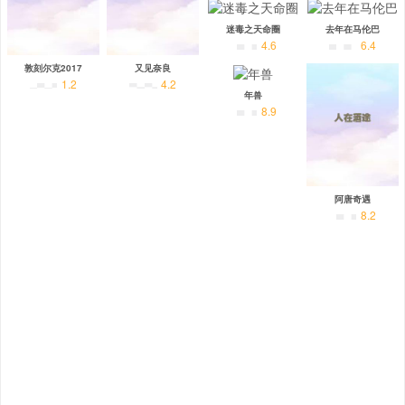
迷毒之天命圈
去年在马伦巴
4.6
6.4
敦刻尔克2017
又见奈良
1.2
4.2
年兽
8.9
阿唐奇遇
8.2