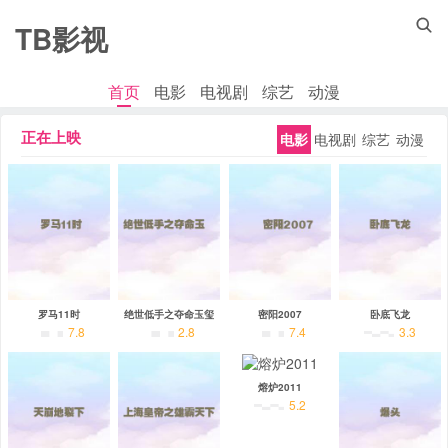

TB影视
首页
电影
电视剧
综艺
动漫
正在上映
电影
电视剧
综艺
动漫
罗马11时
绝世低手之夺命玉玺
密阳2007
卧底飞龙
7.8
2.8
7.4
3.3
熔炉2011
5.2